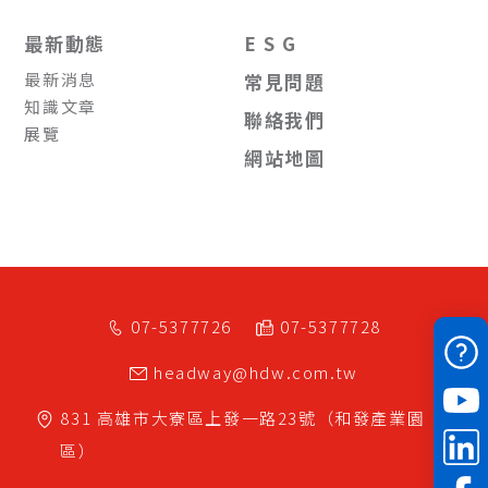
最新動態
E S G
最新消息
常見問題
知識文章
聯絡我們
展覽
網站地圖
07-5377726
07-5377728
headway@hdw.com.tw
831
高雄市
大寮區
上發一路23號（和發產業園
區）