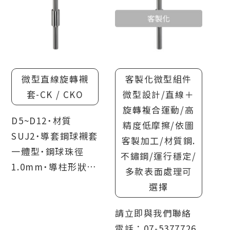
微型直線旋轉襯
客製化微型組件
套-CK / CKO
微型設計/直線＋
旋轉複合運動/高
D5~D12˙材質
精度低摩擦/依圖
SUJ2˙導套鋼球襯套
客製加工/材質鋼.
一體型˙鋼球珠徑
不鏽鋼/運行穩定/
1.0mm˙導柱形狀2
多款表面處理可
種選擇(直型/一端內
選擇
螺紋型)
請立即與我們聯絡
電話：07-5377726