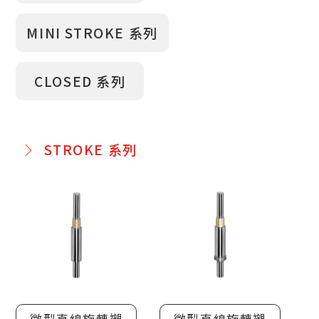
MINI STROKE 系列
結構
CLOSED 系列
其特色為可進行低摩擦的轉動運動，滾珠不會循
環也不因密封處而產生阻力；高精密度的轉動運
動，軸與滾珠的間隙量為-3～+8μm(參考值)，可
進行平穩的轉動運動，並且可做精巧的設計，襯
STROKE 系列
套尺寸可由外徑5mm、全長10mm開始選定，適
合省空間的設計。
應用產業
微型組件在追求便利性與智慧化的現代社會中，
運用的範圍非常廣泛，與大眾的生活息息相關，
舉凡我們生活中經常使用到的手機，乃至跟精密
微型直線旋轉襯
微型直線旋轉襯