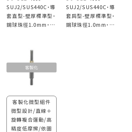
SUJ2/SUS440C˙導
SUJ2/SUS440C˙導
套直型-壁厚標準型˙
套肩型-壁厚標準型˙
鋼球珠徑1.0mm˙導
鋼球珠徑1.0mm˙導
柱形狀3種選擇(直
柱形狀3種選擇(直
型/一端內螺紋型/兩
型/一端內螺紋型/兩
端內螺紋型)
端內螺紋型)
客製化微型組件
微型設計/直線＋
旋轉複合運動/高
精度低摩擦/依圖