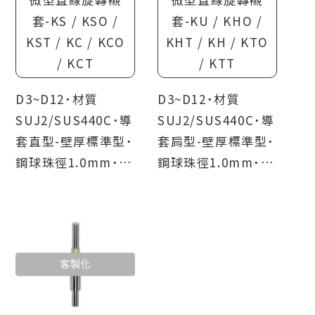
製造相關的產業，所使用的工業模具、儀器等
套-KS / KSO /
套-KU / KHO /
等。
KST / KC / KCO
KHT / KH / KTO
/ KCT
/ KTT
優點
D3~D12˙材質
D3~D12˙材質
材質可選擇：視客戶使用的環境，可選擇軸
SUJ2/SUS440C˙導
SUJ2/SUS440C˙導
承鋼(SUJ2)或不鏽鋼(SUS440C)的材質，
套直型-壁厚標準型˙
套肩型-壁厚標準型˙
以發揮產品的最適價值
鋼球珠徑1.0mm˙導
鋼球珠徑1.0mm˙導
實現微小型：組件除了標準型外，還推出了
柱形狀3種選擇(直
柱形狀3種選擇(直
精巧型的規格，產品外觀縮小20%，可裝載
型/一端內螺紋型/兩
型/一端內螺紋型/兩
在更小的空間之中
端內螺紋型)
端內螺紋型)
市售最小型：以2mm的導柱，搭配內徑3.2
的導套，實現目前市售最小型的微型組件
備有庫存品：訂購數量20組以內，都可對應
5個工作日出貨