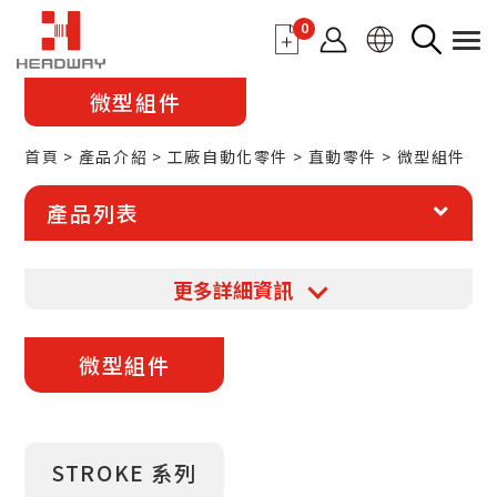
0
微型組件
首頁
產品介紹
工廠自動化零件
直動零件
微型組件
產品列表
定義
更多詳細資訊
近年來，隨著科技日新月異，工業自動化的產業
對於微型組件的需求日漸劇增。在日趨精密的產
微型組件
品當中，需要體積更小、輕量且功能強大的組
件。凡是只要尺寸小於10 mm、精度在5μm至
20μm之間的，都可稱之為微型組件，亦稱有限
STROKE 系列
行程襯套。